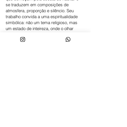
se traduzem em composições de
atmosfera, proporção e silêncio. Seu
trabalho convida a uma espiritualidade
simbólica: não um tema religioso, mas
um estado de inteireza, onde o olhar
reaprende a repousar e a alma pode
descansar.
Contato
Nome
Sobrenome
Email