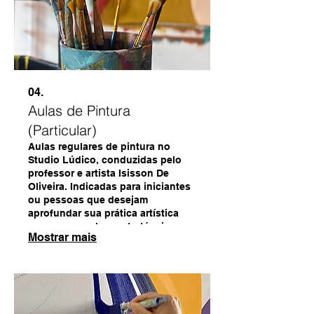
04.
Aulas de Pintura
(Particular)
Aulas regulares de pintura no
Studio Lúdico, conduzidas pelo
professor e artista Isisson De
Oliveira. Indicadas para iniciantes
ou pessoas que desejam
aprofundar sua prática artística
com acompanhamento técnico,
Mostrar mais
orientação individual e
desenvolvimento gradual do olhar,
da composição, da cor, do gesto e
dos processos pictóricos.