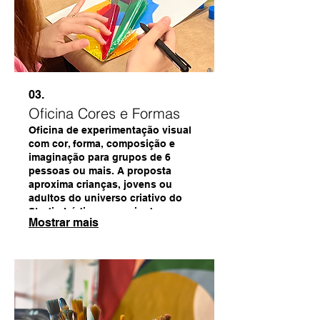
03.
Oficina Cores e Formas
Oficina de experimentação visual
com cor, forma, composição e
imaginação para grupos de 6
pessoas ou mais. A proposta
aproxima crianças, jovens ou
adultos do universo criativo do
Studio Lúdico por meio de
Mostrar mais
exercícios sensíveis e acessíveis.
Pode ser realizada em escolas,
eventos, espaços culturais, lojas,
instituições ou grupos
interessados.