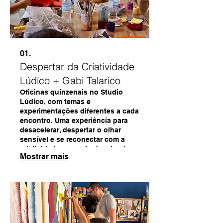
01.
Despertar da Criatividade
Lúdico + Gabi Talarico
Oficinas quinzenais no Studio
Lúdico, com temas e
experimentações diferentes a cada
encontro. Uma experiência para
desacelerar, despertar o olhar
sensível e se reconectar com a
criatividade por meio da arte, dos
Mostrar mais
materiais e do processo. Não é
necessário saber desenhar ou
pintar: o convite é experimentar,
sentir e criar com presença.