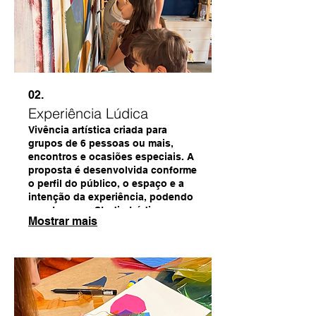
02.
Experiência Lúdica
Vivência artística criada para
grupos de 6 pessoas ou mais,
encontros e ocasiões especiais. A
proposta é desenvolvida conforme
o perfil do público, o espaço e a
intenção da experiência, podendo
acontecer no Studio Lúdico ou em
Mostrar mais
outros locais. Um encontro para
criar, sentir e compartilhar
presença por meio da arte, da
sensibilidade e da
experimentação.